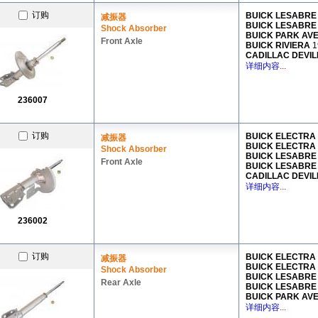
订购
BUICK LESABRE
减振器
BUICK LESABRE
Shock Absorber
BUICK PARK AV
Front Axle
BUICK RIVIERA
1
CADILLAC DEVI
详细内容
...
236007
订购
BUICK ELECTRA
减振器
BUICK ELECTRA
Shock Absorber
BUICK LESABRE
Front Axle
BUICK LESABRE
CADILLAC DEVI
详细内容
...
236002
订购
BUICK ELECTRA
减振器
BUICK ELECTRA
Shock Absorber
BUICK LESABRE
Rear Axle
BUICK LESABRE
BUICK PARK AV
详细内容
...