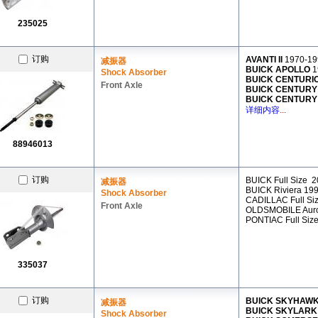
235025
订购
AVANTI II
1970-19
减振器
BUICK APOLLO
1
Shock Absorber
BUICK CENTURI
Front Axle
BUICK CENTUR
BUICK CENTURY
详细内容
...
88946013
订购
BUICK Full Size 
减振器
BUICK Riviera 19
Shock Absorber
CADILLAC Full Si
Front Axle
OLDSMOBILE Auro
PONTIAC Full Siz
335037
订购
BUICK SKYHAW
减振器
BUICK SKYLAR
Shock Absorber