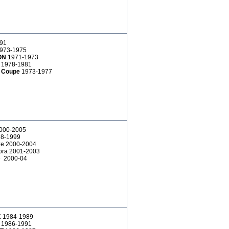
91
973-1975
ON
1971-1973
Y
1978-1981
 Coupe
1973-1977
2000-2005
98-1999
ze 2000-2004
ra 2001-2003
e 2000-04
K
1984-1989
K
1986-1991