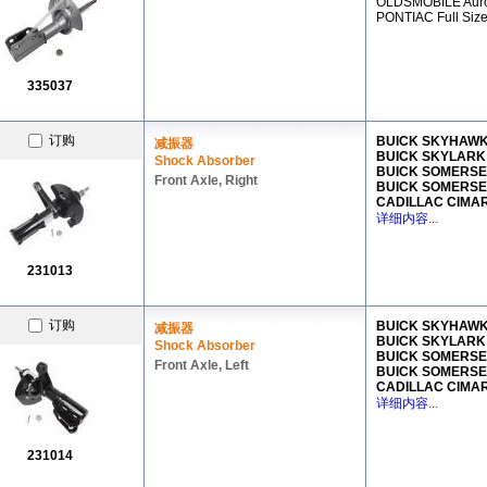
OLDSMOBILE Auro
PONTIAC Full Siz
335037
订购
BUICK SKYHAW
减振器
BUICK SKYLAR
Shock Absorber
BUICK SOMERS
Front Axle, Right
BUICK SOMERS
CADILLAC CIM
详细内容
...
231013
订购
BUICK SKYHAW
减振器
BUICK SKYLAR
Shock Absorber
BUICK SOMERS
Front Axle, Left
BUICK SOMERS
CADILLAC CIM
详细内容
...
231014